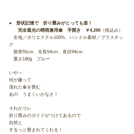
●
形状記憶で 折り畳みがとっても楽！
完全遮光の晴雨兼用傘 手開き ￥4,290
（税込み）
生地／ポリエステル100%、ハンドル素材／プラスチッ
ク
親骨55cm、全長54cm、直径94cm
重さ180g ブルー
いや～
何が嫌って
濡れた傘を畳む
あの うまくいかなさ！
それがコレ
折り畳みのガイドがつけてあるので
自然と
するっと畳まれてくれる！