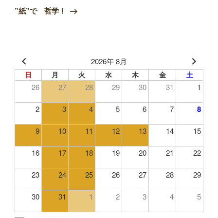
ゲ
の
”紙”で 哲学！
投
ー
稿
シ
ョ
2026年 8月
ン
日
月
火
水
木
金
土
26
27
28
29
30
31
1
2
3
4
5
6
7
8
9
10
11
12
13
14
15
16
17
18
19
20
21
22
23
24
25
26
27
28
29
30
31
1
2
3
4
5