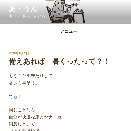
コ
あ・うん
ン
珈琲 と 暮らしのいろいろ
テ
ン
ツ
メニュー
へ
ス
キ
投
2026年6月3日
稿
ッ
備えあれば 暑くったって？！
日:
プ
もう！台風来たりして
暑さも早そう。
でも！
同じことなら
自分が快適な服とかナニカ
用意しといて
できるだけ快適に