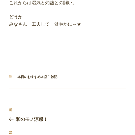
これからは湿気と灼熱との闘い。
どうか
みなさん 工夫して 健やかに～★
カ
本日のおすすめ＆店主雑記
テ
ゴ
リ
ー
投
前
前
稿
の
和のモノ涼感！
ナ
投
ビ
稿
次
次