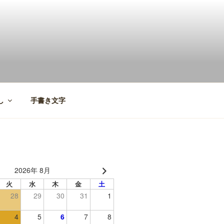
し
手書き文字
2026年 8月
火
水
木
金
土
28
29
30
31
1
4
5
6
7
8