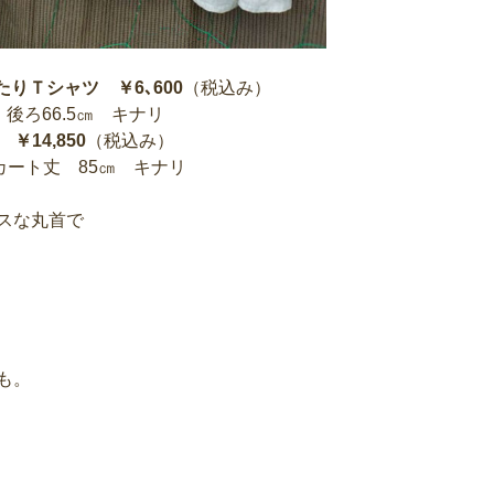
イ
ブ
りＴシャツ ￥6､600
（税込み）
後ろ66.5㎝ キナリ
￥14,850
（税込み）
ート丈 85㎝ キナリ
スな丸首で
も。