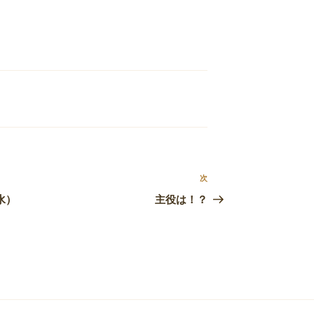
次
次
の
水）
主役は！？
投
稿