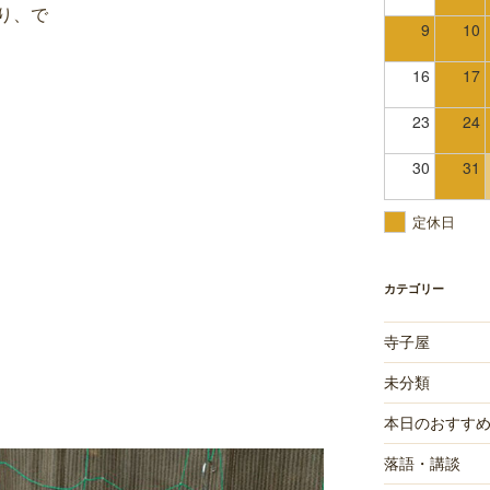
り、で
9
10
16
17
23
24
30
31
定休日
カテゴリー
寺子屋
未分類
本日のおすす
落語・講談