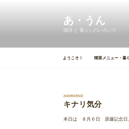
コ
ン
テ
あ・うん
ン
珈琲 と 暮らしのいろいろ
ツ
へ
ス
キ
ようこそ！
喫茶メニュー・暮
ッ
プ
投
2025年8月6日
稿
キナリ気分
日:
本日は ８月６日 原爆記念日