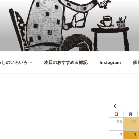
らしのいろいろ
本日のおすすめ＆雑記
Instagram
催
日
月
26
27
。
2
3