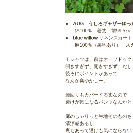
●
AUG うしろギャザーゆった
綿100％ 着丈 前59.5㎝ 
●
blue willow
リネンスカート
麻100％（裏地あり） スカ
Ｔシャツは、前はオーソドック
開きすぎず、開きすぎず、だし
後ろにポイントがあって
なんか奥ゆかしー。
腰回りもカバーする丈なので
透けが気になるパンツなんかと
麻のしゃりっと生地そのものも
清涼感あるし
裏もあって透けも気にならない