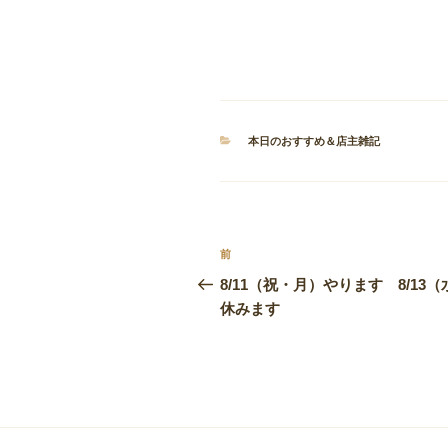
カ
本日のおすすめ＆店主雑記
テ
ゴ
リ
ー
投
前
前
稿
の
8/11（祝・月）やります 8/13（
投
休みます
ナ
稿
ビ
ゲ
ー