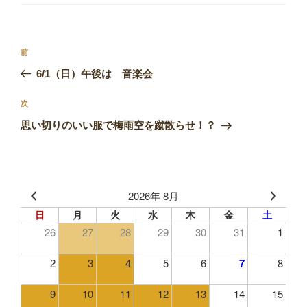
ゴ
リ
ー
投
前
前
稿
の
6/1（日）午後は 音楽会
ナ
投
ビ
稿
次
次
ゲ
の
思い切りのいい服で梅雨空を蹴散らせ！？
投
ー
稿
シ
ョ
2026年 8月
ン
日
月
火
水
木
金
土
26
27
28
29
30
31
1
2
3
4
5
6
7
8
9
10
11
12
13
14
15