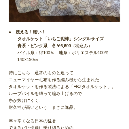
●
洗える！軽い！
タオルケット「いちご泥棒」シングルサイズ
青系・ピンク系 各￥6,600
（税込み）
パイル糸：綿100％ 地糸：ポリエステル100％
140×190㎝
特にこちら 通常のものと違って
ニューマイヤー毛布を作る編み機から生まれた
タオルケットを作る製法による「FBZタオルケット」。
ループパイルを縛って編み上げるので
糸が抜けにくく、
耐久性が高いという まさに逸品。
年々辛くなる日本の猛暑
できるだけ快適に乗り切るための