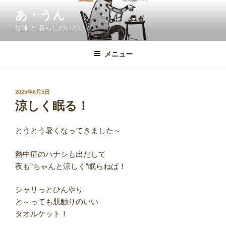
コ
あ・うん
ン
珈琲 と 暮らしのいろいろ
テ
ン
ツ
メニュー
へ
ス
キ
投
2025年6月5日
稿
ッ
涼しく眠る！
日:
プ
とうとう暑くなってきました～
熱中症のハナシも出だして
夜も”ちゃんと涼しく”眠らねば！
シャリっとひんやり
と～っても肌触りのいい
タオルケット！