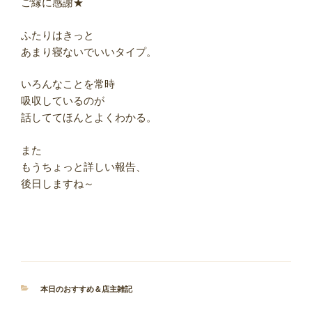
ご縁に感謝★
ふたりはきっと
あまり寝ないでいいタイプ。
いろんなことを常時
吸収しているのが
話しててほんとよくわかる。
また
もうちょっと詳しい報告、
後日しますね～
カ
本日のおすすめ＆店主雑記
テ