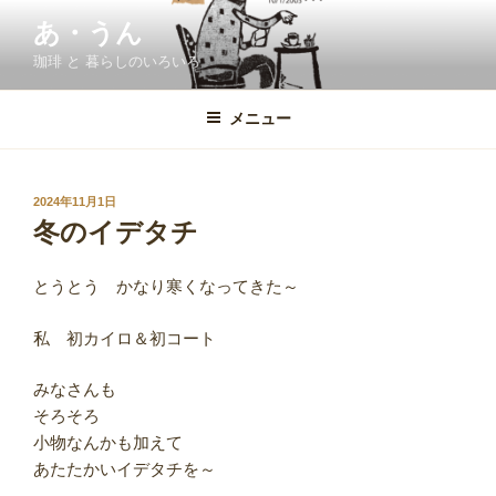
コ
あ・うん
ン
珈琲 と 暮らしのいろいろ
テ
ン
ツ
メニュー
へ
ス
キ
投
2024年11月1日
稿
ッ
冬のイデタチ
日:
プ
とうとう かなり寒くなってきた～
私 初カイロ＆初コート
みなさんも
そろそろ
小物なんかも加えて
あたたかいイデタチを～