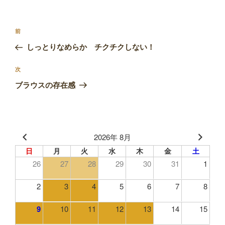
リ
ー
投
前
前
稿
の
しっとりなめらか チクチクしない！
ナ
投
ビ
稿
次
次
ゲ
の
ブラウスの存在感
投
ー
稿
シ
ョ
2026年 8月
ン
日
月
火
水
木
金
土
26
27
28
29
30
31
1
2
3
4
5
6
7
8
9
10
11
12
13
14
15