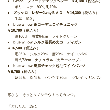
●
Grace ツィードチェックベレー ￥4,180
（税込み）
ポリエステル90%, 毛10%
●
ズッケロ レザー2wayＢＡＧ ￥14,300
（税込み）
牛革 510ｇ
●
blue willow 細コーデュロイチュニック
￥10,780
（税込み）
綿100％ 着丈84cm ライトグリーン
●
blue willow シルク混長め丈カーディガン
￥16,500
（税込み）
毛36％ シルク29％ 麻29％ ナイロン6％
着丈72cm ナチュラル（カラーネップ）
●
blue willow 綿麻チェック起毛ワイドパンツ
￥9,790
（税込み）
麻55％ 綿45％ パンツ丈90cm グレイへリンボン
寒さも そっとタノシモウ！ってカンジ。
「どしたん 急に