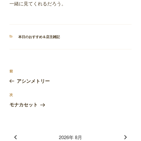
一緒に見てくれるだろう。
カ
本日のおすすめ＆店主雑記
テ
ゴ
リ
ー
投
前
前
稿
の
アシンメトリー
ナ
投
ビ
稿
次
次
ゲ
の
モナカセット
投
ー
稿
シ
ョ
2026年 8月
ン