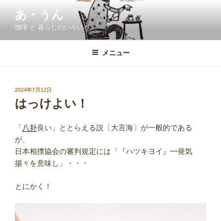
コ
あ・うん
ン
珈琲 と 暮らしのいろいろ
テ
ン
ツ
メニュー
へ
ス
キ
投
2024年7月12日
稿
ッ
はっけよい！
日:
プ
「
八卦
良い」ととらえる説〔大言海〕が一般的である
が、
日本相撲協会の審判規定には「『ハツキヨイ』━発気
揚々を意味し」・・・
とにかく！