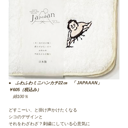
●
ふわふわミニハンカチ22㎝ 「 JAPAAAN」
￥605（税込み）
綿100％
どすこーい、と掛け声かけたくなる
シコのデザインと
それをわざわざ？刺繍にしている心意気に