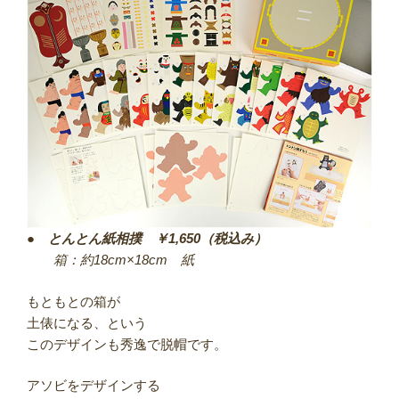
●
とんとん紙相撲 ￥1,650（税込み）
箱：約18cm×18cm 紙
もともとの箱が
土俵になる、という
このデザインも秀逸で脱帽です。
アソビをデザインする