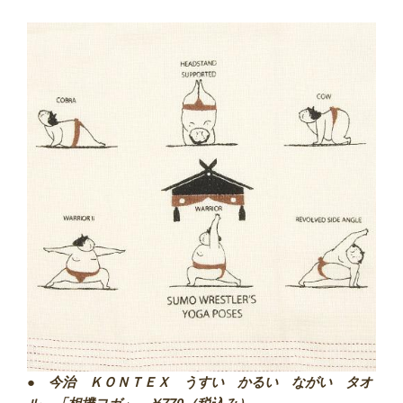
●
今治 ＫＯＮＴＥＸ うすい かるい ながい タオ