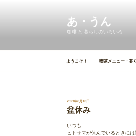
コ
ン
テ
あ・うん
ン
珈琲 と 暮らしのいろいろ
ツ
へ
ス
キ
ようこそ！
喫茶メニュー・暮
ッ
プ
投
2023年8月10日
稿
盆休み
日:
いつも
ヒトサマが休んでいるときには