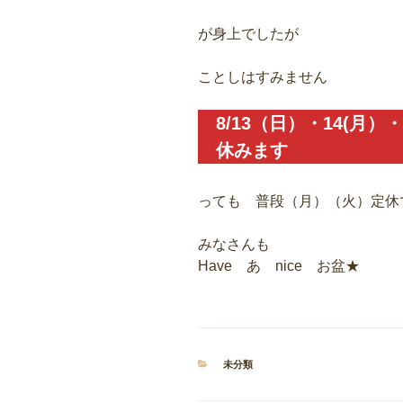
が身上でしたが
ことしはすみません
8/13（日）・14(月）
休みます
っても 普段（月）（火）定休
みなさんも
Have あ nice お盆★
カ
未分類
テ
ゴ