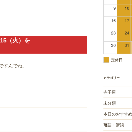
9
10
16
17
23
24
・15（火）を
30
31
定休日
ですんでね。
カテゴリー
寺子屋
未分類
本日のおすす
落語・講談