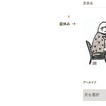
音楽会
次
次
の
盆休み
投
稿
アーカイブ
ア
ー
カ