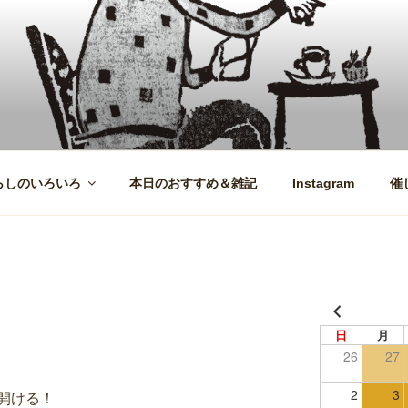
らしのいろいろ
本日のおすすめ＆雑記
Instagram
催
日
月
26
27
2
3
開ける！