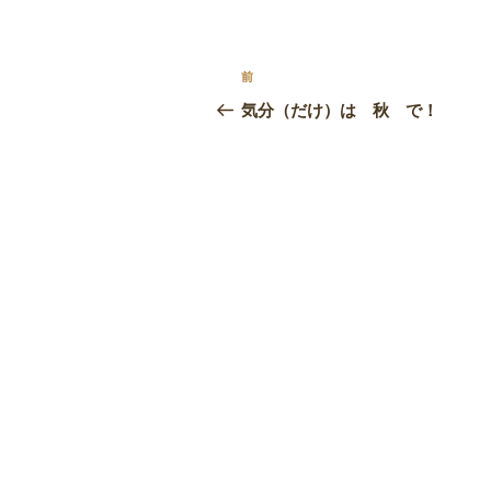
リ
ー
投
前
前
稿
の
気分（だけ）は 秋 で！
投
ナ
稿
ビ
ゲ
ー
シ
ョ
ン