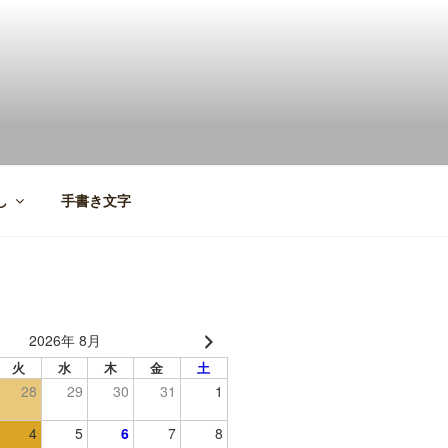
し
手書き文字
2026年 8月
火
水
木
金
土
28
29
30
31
1
4
5
6
7
8